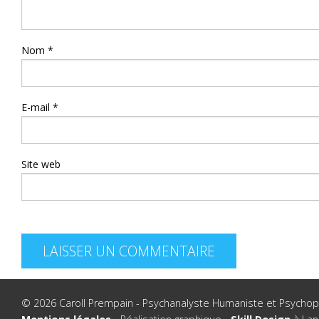
Nom
*
E-mail
*
Site web
© 2026 Caroll Prempain - Psychanalyste Humaniste et Psychopr