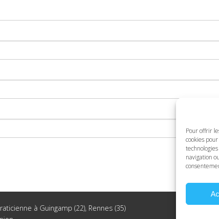
Pour offrir l
cookies pour 
technologies
navigation ou
consentement 
Ac
aticienne à Guingamp (22), Rennes (35)