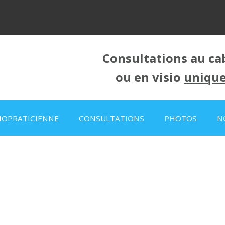
Consultations au cab
ou en visio
uniqu
endre
HOPRATICIENNE
CONSULTATIONS
PHOTOS
N
 rdv