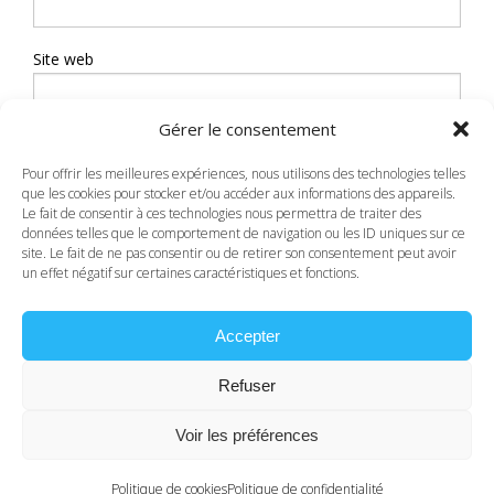
Site web
Gérer le consentement
Pour offrir les meilleures expériences, nous utilisons des technologies telles
que les cookies pour stocker et/ou accéder aux informations des appareils.
Le fait de consentir à ces technologies nous permettra de traiter des
données telles que le comportement de navigation ou les ID uniques sur ce
site. Le fait de ne pas consentir ou de retirer son consentement peut avoir
© 2026 Caroll Prempain - Psychanalyste
un effet négatif sur certaines caractéristiques et fonctions.
Humaniste et Psychopraticienne à Guingamp (22),
Rennes (35)
Accepter
Mentions légales
- Réalisation graphique -
Skill
Design
à Lannion
Refuser
Voir les préférences
Politique de cookies
Politique de confidentialité