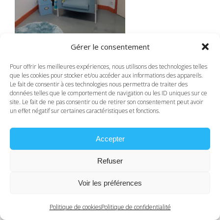
Gérer le consentement
Pour offrir les meilleures expériences, nous utilisons des technologies telles
© 2026 Caroll Prempain - Psychanalyste
que les cookies pour stocker et/ou accéder aux informations des appareils.
Humaniste et Psychopraticienne à Guingamp (22),
Le fait de consentir à ces technologies nous permettra de traiter des
Rennes (35)
données telles que le comportement de navigation ou les ID uniques sur ce
Mentions légales
- Réalisation graphique -
Skill
site. Le fait de ne pas consentir ou de retirer son consentement peut avoir
un effet négatif sur certaines caractéristiques et fonctions.
Design
à Lannion
Accepter
Refuser
Voir les préférences
Politique de cookies
Politique de confidentialité